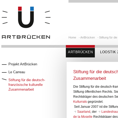
Home
-
ArtBrücken
-
Stiftung für d
ARTBRÜCKEN
LOOSTIK 
Projekt ArtBrücken
Stiftung für die deutsc
Le Carreau
Zusammenarbeit
Stiftung für die deutsch-
französische kulturelle
Die Stiftung für die deutsch-fr
Zusammenarbeit
Stiftung öffentlichen Rechts. 
Rechtsträger des deutschen Se
Kulturrats
gegründet.
Seit Januar 2007 ist die Stif
Saarland
, der
Landeshaup
de la Moselle
Rechtsträger des 